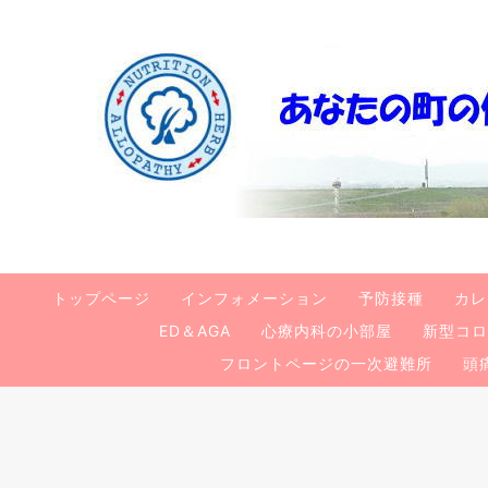
トップページ
インフォメーション
予防接種
カレ
ED＆AGA
心療内科の小部屋
新型コロ
フロントページの一次避難所
頭