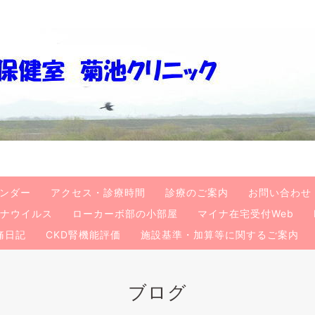
ンダー
アクセス・診療時間
診療のご案内
お問い合わせ
ナウイルス
ローカーボ部の小部屋
マイナ在宅受付Web
痛日記
CKD腎機能評価
施設基準・加算等に関するご案内
ブログ