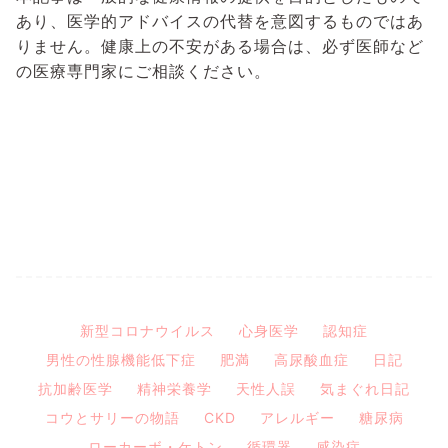
あり、医学的アドバイスの代替を意図するものではあ
りません。健康上の不安がある場合は、必ず医師など
の医療専門家にご相談ください。
新型コロナウイルス
心身医学
認知症
男性の性腺機能低下症
肥満
高尿酸血症
日記
抗加齢医学
精神栄養学
天性人誤
気まぐれ日記
コウとサリーの物語
CKD
アレルギー
糖尿病
ローカーボ・ケトン
循環器
感染症