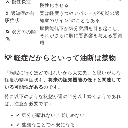
🔥 慢性炎症
慢性化させる
⏳ 認知症の前
実は軽度うつやアパシーが“初期の認
駆症状
知症のサイン”のこともある
脳機能低下が気分変調を引き起こし、
🔁 双方向の関
それがさらに脳に悪影響を与える悪循
係
環
💡 軽症だからといって油断は禁物
「病院に行くほどではないから大丈夫」と思いがちな
軽度の精神症状も、
将来の認知機能の低下と関連して
いる可能性がある
のです。
特に以下のような状態が週の半分以上続くようであれ
ば、注意が必要です：
✔ 気分が晴れない／楽しめない
✔ 些細なことで不安になる