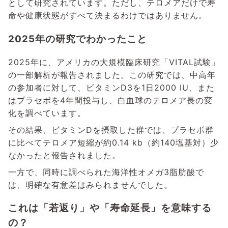
として研究されています。ただし、テロメアだけで寿
命や健康状態がすべて決まるわけではありません。
2025年の研究でわかったこと
2025年に、アメリカの大規模臨床研究「VITAL試験」
の一部解析が報告されました。この研究では、中高年
の参加者に対して、ビタミンD3を1日2000 IU、また
はプラセボを4年間投与し、白血球のテロメア長の変
化を調べています。
その結果、ビタミンDを摂取した群では、プラセボ群
に比べてテロメア短縮が約0.14 kb（約140塩基対）少
なかったと報告されました。
一方で、同時に調べられた海洋性オメガ3脂肪酸で
は、明確な有意差はみられませんでした。
これは「若返り」や「寿命延長」を意味する
の？