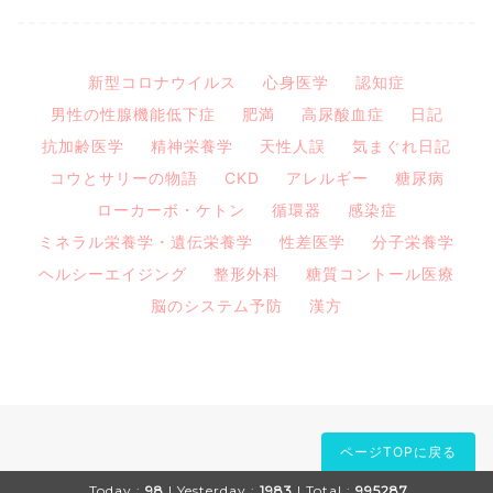
新型コロナウイルス
心身医学
認知症
男性の性腺機能低下症
肥満
高尿酸血症
日記
抗加齢医学
精神栄養学
天性人誤
気まぐれ日記
コウとサリーの物語
CKD
アレルギー
糖尿病
ローカーボ・ケトン
循環器
感染症
ミネラル栄養学・遺伝栄養学
性差医学
分子栄養学
ヘルシーエイジング
整形外科
糖質コントール医療
脳のシステム予防
漢方
ページTOPに戻る
Today :
98
| Yesterday :
1983
| Total :
995287