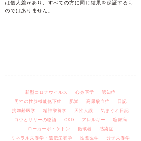
は個人差があり、すべての方に同じ結果を保証するも
のではありません。
新型コロナウイルス
心身医学
認知症
男性の性腺機能低下症
肥満
高尿酸血症
日記
抗加齢医学
精神栄養学
天性人誤
気まぐれ日記
コウとサリーの物語
CKD
アレルギー
糖尿病
ローカーボ・ケトン
循環器
感染症
ミネラル栄養学・遺伝栄養学
性差医学
分子栄養学