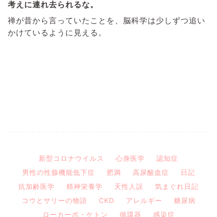
考えに連れ去られるな。
禅が昔から言っていたことを、脳科学は少しずつ追い
かけているように見える。
新型コロナウイルス
心身医学
認知症
男性の性腺機能低下症
肥満
高尿酸血症
日記
抗加齢医学
精神栄養学
天性人誤
気まぐれ日記
コウとサリーの物語
CKD
アレルギー
糖尿病
ローカーボ・ケトン
循環器
感染症