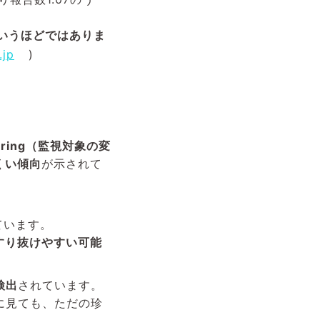
というほどではありま
.jp
)
nitoring（監視対象の変
くい傾向
が示されて
ています。
すり抜けやすい可能
検出
されています。
に見ても、ただの珍