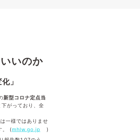
ていいのか
変化」
の
新型コロナ定点当
下がっており、全
は一様ではありませ
。 (
mhlw.go.jp
)
報告数1.07のう