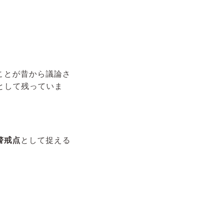
ことが昔から議論さ
として残っていま
警戒点
として捉える