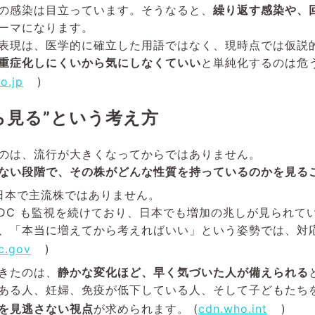
の感染は目立っています。そうなると、
繰り返す感染や、
ーマになります。
表現は、医学的に確立した用語ではなく、現時点では仮説
重症化しにくいから気にしなくていい
と単純化するのは危
o.jp
)
ら見る”という考え方
のは、流行が大きくなってからではありません。
ない段階で、その株がどんな性質を持っているのかを見る
まの日本で主流株ではありません。
 CDC も監視を続けており、日本でも増加の兆しが見られて
、「本当に増えてから考えればいい」という姿勢では、対
c.gov
)
きたのは、
静かな変化ほど、早く気づいた人が備えられる
ある人、妊婦、免疫が低下している人、そして子どもたち
を見逃さない視点
が求められます。 (
cdn.who.int
)