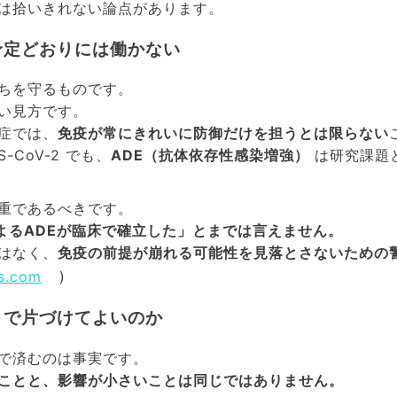
は拾いきれない論点があります。
予定どおりには働かない
ちを守るものです。
い見方です。
症では、
免疫が常にきれいに防御だけを担うとは限らない
-CoV-2 でも、
ADE（抗体依存性感染増強）
は研究課題
重であるべきです。
よるADEが臨床で確立した」とまでは言えません。
はなく、
免疫の前提が崩れる可能性を見落とさないための
bs.com
)
」で片づけてよいのか
で済むのは事実です。
ことと、影響が小さいことは同じではありません。