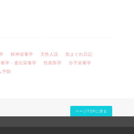
学
精神栄養学
天性人誤
気まぐれ日記
栄養学・遺伝栄養学
性差医学
分子栄養学
ム予防
ページTOPに戻る