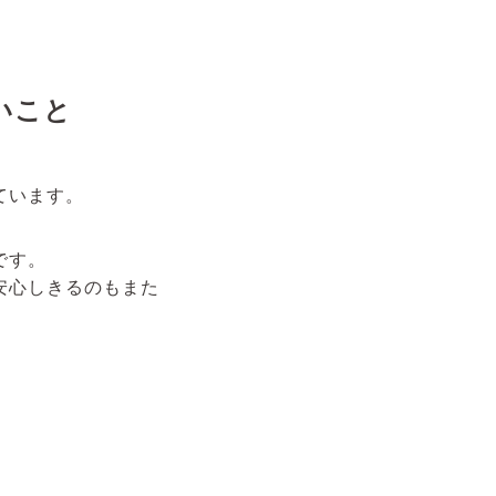
いこと
ています。
です。
安心しきるのもまた