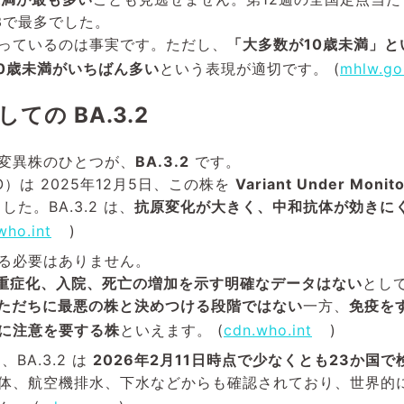
33で最多でした。
っているのは事実です。ただし、
「大多数が10歳未満」
10歳未満がいちばん多い
という表現が適切です。 (
mhlw.go
ての BA.3.2
変異株のひとつが、
BA.3.2
です。
）は 2025年12月5日、この株を
Variant Under Mo
た。BA.3.2 は、
抗原変化が大きく、中和抗体が効きに
who.int
)
る必要はありません。
重症化、入院、死亡の増加を示す明確なデータはない
とし
ただちに最悪の株と決めつける段階ではない
一方、
免疫を
に注意を要する株
といえます。 (
cdn.who.int
)
BA.3.2 は
2026年2月11日時点で少なくとも23か国で
体、航空機排水、下水などからも確認されており、世界的