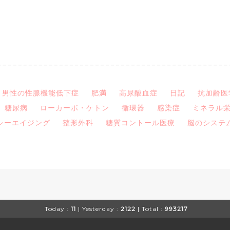
男性の性腺機能低下症
肥満
高尿酸血症
日記
抗加齢医
糖尿病
ローカーボ・ケトン
循環器
感染症
ミネラル
シーエイジング
整形外科
糖質コントール医療
脳のシステ
Today :
11
| Yesterday :
2122
| Total :
993217