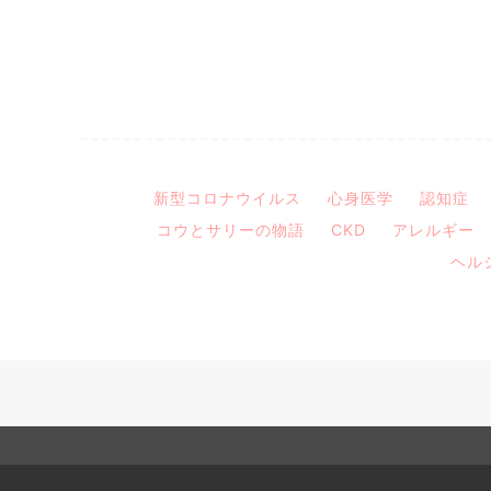
新型コロナウイルス
心身医学
認知症
コウとサリーの物語
CKD
アレルギー
ヘル