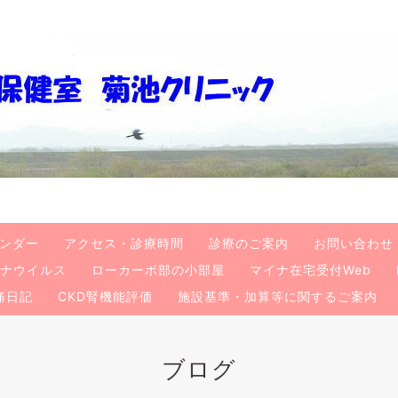
ンダー
アクセス・診療時間
診療のご案内
お問い合わせ
ナウイルス
ローカーボ部の小部屋
マイナ在宅受付Web
痛日記
CKD腎機能評価
施設基準・加算等に関するご案内
ブログ