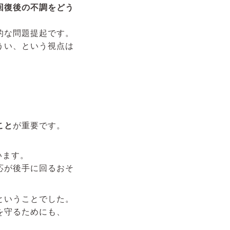
回復後の不調をどう
的な問題提起です。
うい、という視点は
こと
が重要です。
います。
応が後手に回るおそ
ということでした。
を守るためにも、