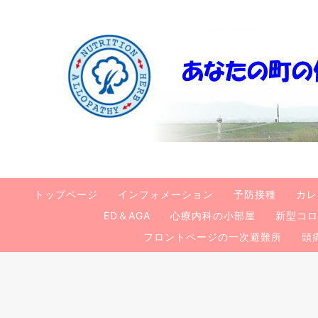
トップページ
インフォメーション
予防接種
カレ
ED＆AGA
心療内科の小部屋
新型コロ
フロントページの一次避難所
頭