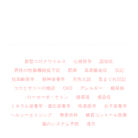
新型コロナウイルス
心身医学
認知症
男性の性腺機能低下症
肥満
高尿酸血症
日記
抗加齢医学
精神栄養学
天性人誤
気まぐれ日記
コウとサリーの物語
CKD
アレルギー
糖尿病
ローカーボ・ケトン
循環器
感染症
ミネラル栄養学・遺伝栄養学
性差医学
分子栄養学
ヘルシーエイジング
整形外科
糖質コントール医療
脳のシステム予防
漢方