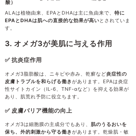
酸）
ALAは植物由来、EPAとDHAは主に魚由来で、
特に
EPAとDHAは肌への直接的な効果が高い
とされていま
す。
3. オメガ3が美肌に与える作用
✅ 抗炎症作用
オメガ3脂肪酸は、ニキビや赤み、乾癬など
炎症性の
皮膚トラブルを和らげる働き
があります。EPAは炎症
性サイトカイン（IL-6、TNF-αなど）を抑える効果が
あり、肌荒れ予防に役立ちます。
✅ 皮膚バリア機能の向上
オメガ3は細胞膜の主成分でもあり、
肌のうるおいを
保ち、外的刺激から守る働き
があります。乾燥肌・敏