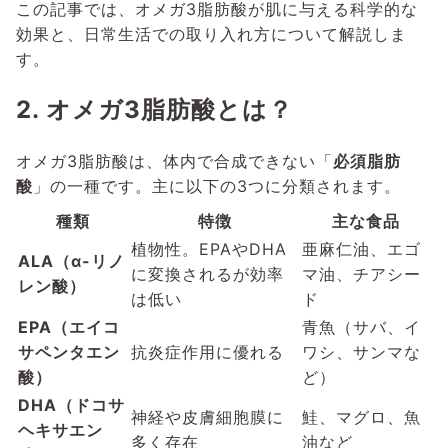
この記事では、オメガ3脂肪酸が肌に与える科学的な
効果と、日常生活での取り入れ方について解説しま
す。
2. オメガ3脂肪酸とは？
オメガ3脂肪酸は、体内で合成できない「
必須脂肪
酸
」の一種です。主に以下の3つに分類されます。
種類
特徴
主な食品
植物性。EPAやDHA
亜麻仁油、エゴ
ALA（α-リノ
に変換されるが効率
マ油、チアシー
レン酸）
は低い
ド
EPA（エイコ
青魚（サバ、イ
サペンタエン
抗炎症作用に優れる
ワシ、サンマな
酸）
ど）
DHA（ドコサ
神経や皮膚細胞膜に
鮭、マグロ、魚
ヘキサエン
多く存在
油など