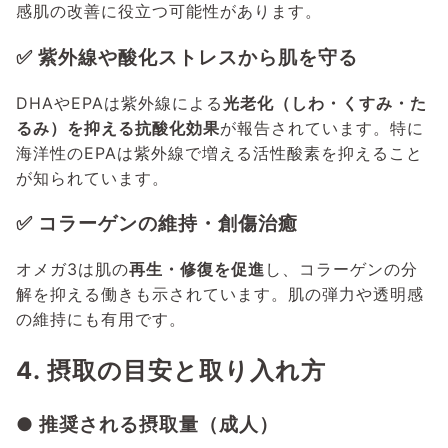
感肌の改善に役立つ可能性があります。
✅ 紫外線や酸化ストレスから肌を守る
DHAやEPAは紫外線による
光老化（しわ・くすみ・た
るみ）を抑える抗酸化効果
が報告されています。特に
海洋性のEPAは紫外線で増える活性酸素を抑えること
が知られています。
✅ コラーゲンの維持・創傷治癒
オメガ3は肌の
再生・修復を促進
し、コラーゲンの分
解を抑える働きも示されています。肌の弾力や透明感
の維持にも有用です。
4. 摂取の目安と取り入れ方
● 推奨される摂取量（成人）