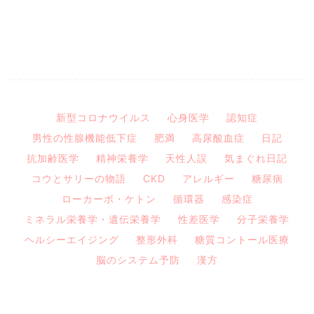
新型コロナウイルス
心身医学
認知症
男性の性腺機能低下症
肥満
高尿酸血症
日記
抗加齢医学
精神栄養学
天性人誤
気まぐれ日記
コウとサリーの物語
CKD
アレルギー
糖尿病
ローカーボ・ケトン
循環器
感染症
ミネラル栄養学・遺伝栄養学
性差医学
分子栄養学
ヘルシーエイジング
整形外科
糖質コントール医療
脳のシステム予防
漢方