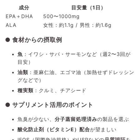
成分
目安量（1日）
EPA＋DHA
500〜1000mg
ALA
女性：約1.1g / 男性：約1.6g
● 食材からの摂取例
魚
：イワシ・サバ・サーモンなど（週2〜3回が
目安）
油類
：亜麻仁油、エゴマ油（加熱せずドレッシン
グなどで）
種実類
：クルミ、チアシード
● サプリメント活用のポイント
魚臭が少ない、
分子蒸留処理済み
の製品を選ぶ
酸化防止剤（ビタミンE）配合
が望ましい
IFOS（国際魚油規格）やUSPなどの
品質認証
を