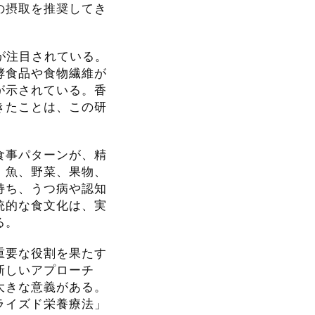
の摂取を推奨してき
念が注目されている。
酵食品や食物繊維が
が示されている。香
きたことは、この研
食事パターンが、精
。魚、野菜、果物、
持ち、うつ病や認知
統的な食文化は、実
る。
重要な役割を果たす
新しいアプローチ
大きな意義がある。
ライズド栄養療法」