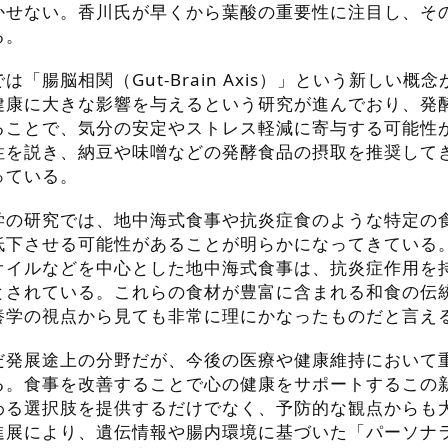
かせない。香川氏が早くから葉酸の重要性に注目し、そ
る。
「腸脳相関（Gut-Brain Axis）」という新しい概
健康に大きな影響を与えるという研究が進んでおり、発
ることで、気分の安定やストレス軽減に寄与する可能性
性を説き、納豆や味噌などの発酵食品の摂取を推奨して
っている。
学の研究では、地中海式食事や抗炎症食のような特定の
低下させる可能性があることが明らかになってきている
オイルなどを中心とした地中海式食事は、抗炎症作用を
とされている。これらの食材が豊富に含まれる和食の伝
養学の視点から見ても非常に理にかなったものだと言え
だ発展途上の分野だが、今後の医療や健康維持において
る。食事を改善することで心の健康をサポートするこの
わる選択肢を提供するだけでなく、予防的な観点からも
進展により、遺伝情報や腸内環境に基づいた「パーソナ