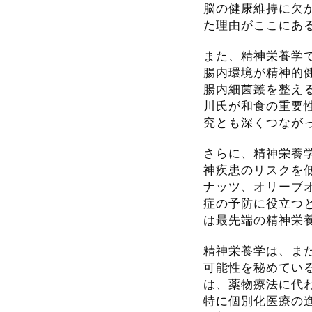
脳の健康維持に欠
た理由がここにあ
また、精神栄養学では
腸内環境が精神的
腸内細菌叢を整え
川氏が和食の重要
究とも深くつなが
さらに、精神栄養
神疾患のリスクを
ナッツ、オリーブ
症の予防に役立つ
は最先端の精神栄
精神栄養学は、ま
可能性を秘めてい
は、薬物療法に代
特に個別化医療の