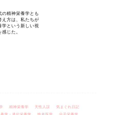
代の精神栄養学とも
考え方は、私たちが
養学という新しい視
を感じた。
学
精神栄養学
天性人誤
気まぐれ日記
栄養学・遺伝栄養学
性差医学
分子栄養学