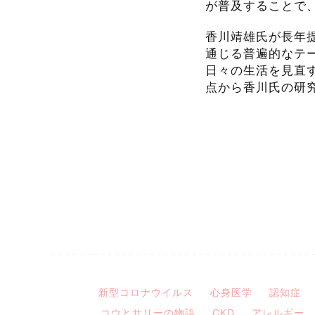
が普及することで
香川靖雄氏が長年
通じる普遍的なテ
日々の生活を見直
点から香川氏の研
新型コロナウイルス
心身医学
認知症
コウとサリーの物語
CKD
アレルギー