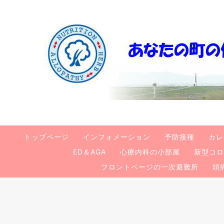
トップページ
インフォメーション
予防接種
カレ
ED＆AGA
心療内科の小部屋
新型コロ
フロントページの一次避難所
頭