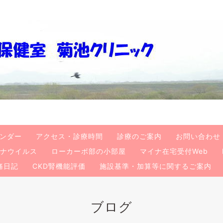
ンダー
アクセス・診療時間
診療のご案内
お問い合わせ
ナウイルス
ローカーボ部の小部屋
マイナ在宅受付Web
痛日記
CKD腎機能評価
施設基準・加算等に関するご案内
ブログ