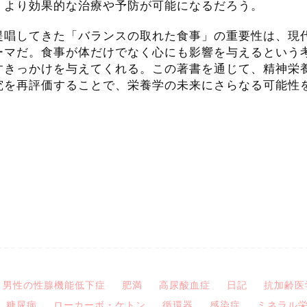
、より効果的な治療や予防が可能になるだろう。
提唱してきた「バランスの取れた食事」の重要性は、現
ーマだ。食事が体だけでなく心にも影響を与えるという
すきっかけを与えてくれる。この著書を通じて、精神栄
究を再評価することで、栄養学の未来にさらなる可能性
男性の性腺機能低下症
肥満
高尿酸血症
日記
抗加齢医
糖尿病
ローカーボ・ケトン
循環器
感染症
ミネラル