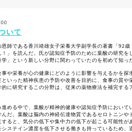
:00
ついて
恩師である香川靖雄女子栄養大学副学長の著書「92歳 
ん！」を読んだ。氏が認知症予防のために葉酸の研究を
養学」という新しい分野に関わっていたのを初めて知っ
食事や栄養が心の健康にどのように影響を与えるかを探
症といった精神疾患の予防や改善を目的に、食事の質や
学的に研究するこの分野は、従来の薬物療法を補完する
み進める中で、葉酸が精神的健康や認知症予防において
学んだ。葉酸は脳内の神経伝達物質であるセロトニンや
足すると、気分の低下や集中力の低下が起こる可能性が
モシステイン濃度を低下させる働きも持っているため、