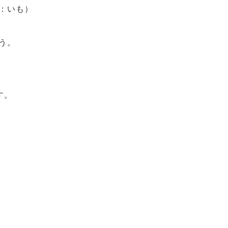
：いも）
う。
す。