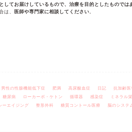
としてお届けしているもので、治療を目的としたものでは
合は、
医師や専門家に相談してください
。
男性の性腺機能低下症
肥満
高尿酸血症
日記
抗加齢医
糖尿病
ローカーボ・ケトン
循環器
感染症
ミネラル
シーエイジング
整形外科
糖質コントール医療
脳のシステ