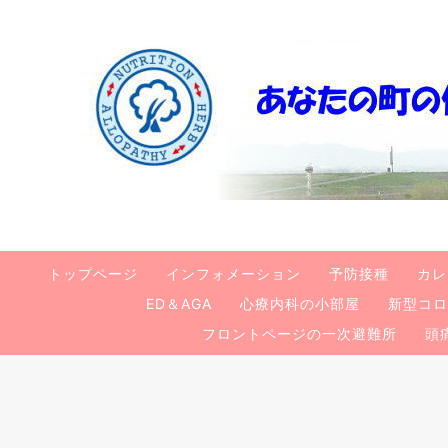
トップページ
インフォメーション
予防接種
カレ
ED＆AGA
心療内科の小部屋
新型コロ
フロントページの一次避難所
頭