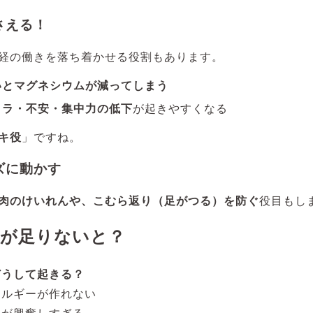
さえる！
経の働きを落ち着かせる役割もあります。
いとマグネシウムが減ってしまう
イラ・不安・集中力の低下
が起きやすくなる
キ役
」ですね。
ーズに動かす
肉のけいれんや、こむら返り（足がつる）を防ぐ
役目もし
が足りないと？
どうして起きる？
ネルギーが作れない
経が興奮しすぎる