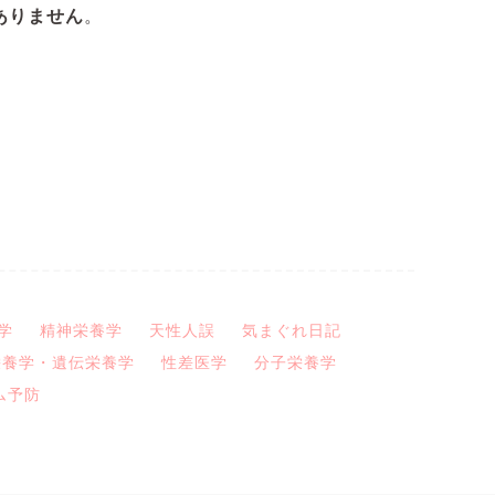
ありません
。
学
精神栄養学
天性人誤
気まぐれ日記
栄養学・遺伝栄養学
性差医学
分子栄養学
ム予防