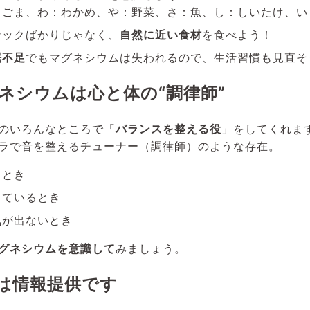
：ごま、わ：わかめ、や：野菜、さ：魚、し：しいたけ、い
ナックばかりじゃなく、
自然に近い食材
を食べよう！
眠不足
でもマグネシウムは失われるので、生活習慣も見直そ
ネシウムは心と体の“調律師”
のいろんなところで「
バランスを整える役
」をしてくれま
ラで音を整えるチューナー（調律師）のような存在。
るとき
しているとき
気が出ないとき
グネシウムを意識して
みましょう。
は情報提供です