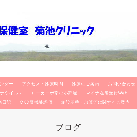
ンダー
アクセス・診療時間
診療のご案内
お問い合わせ
ナウイルス
ローカーボ部の小部屋
マイナ在宅受付Web
痛日記
CKD腎機能評価
施設基準・加算等に関するご案内
ブログ