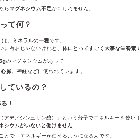
たら
マグネシウム不足
かもしれません。
って何？
）は、
ミネラルの一種
です。
いに有名じゃないけれど、
体にとってすごく大事な栄養素
5g
のマグネシウムがあって、
、心臓、神経
などに使われています。
しているの？
作る！
P（アデノシン三リン酸）」という分子でエネルギーを使い
ネシウムがいないと働けません
！
ことで、エネルギーが使えるようになるんです。