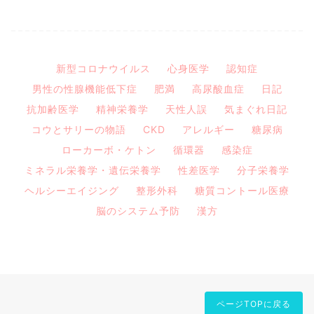
新型コロナウイルス
心身医学
認知症
男性の性腺機能低下症
肥満
高尿酸血症
日記
抗加齢医学
精神栄養学
天性人誤
気まぐれ日記
コウとサリーの物語
CKD
アレルギー
糖尿病
ローカーボ・ケトン
循環器
感染症
ミネラル栄養学・遺伝栄養学
性差医学
分子栄養学
ヘルシーエイジング
整形外科
糖質コントール医療
脳のシステム予防
漢方
ページTOPに戻る