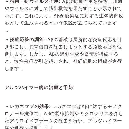
•
抗菌・抗ウイルス作用:
Aβは抗菌作用を持ち、細菌
やウイルスに対して防御機能を果たすことが示されて
います。これにより、Aβが感染症に対する生体防御反
応として生成されるという仮説が立てられてい
ます
。
•
炎症応答の調節
: Aβの蓄積は局所的な炎症反応を引
き起こし、異常蛋白を除去しようとする免疫応答を促
進します。しかし、Aβの過剰生成や蓄積が持続する
と、慢性炎症が引き起こされ、神経細胞の損傷が進行
します 。
アルツハイマー病の治療と予防
•
レカネマブの効果
: レカネマブはAβに対するモノク
ロナール抗体で、Aβの凝縮抑制やミクログリアを介し
たアミロイドプラークの除去を行い、アルツハイマー
病の進行を抑制します 。