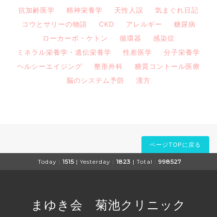
抗加齢医学
精神栄養学
天性人誤
気まぐれ日記
コウとサリーの物語
CKD
アレルギー
糖尿病
ローカーボ・ケトン
循環器
感染症
ミネラル栄養学・遺伝栄養学
性差医学
分子栄養学
ヘルシーエイジング
整形外科
糖質コントール医療
脳のシステム予防
漢方
ページTOPに戻る
Today :
1515
| Yesterday :
1823
| Total :
998527
まゆき会 菊池クリニック