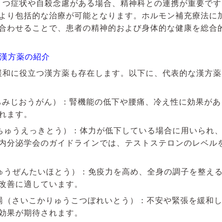
うつ症状や自殺念慮がある場合、精神科との連携が重要で
より包括的な治療が可能となります。ホルモン補充療法に
合わせることで、患者の精神的および身体的な健康を総合
な漢方薬の紹介
緩和に役立つ漢方薬も存在します。以下に、代表的な漢方
ちみじおうがん）：腎機能の低下や腰痛、冷え性に効果があ
れます。
ちゅうえっきとう）：体力が低下している場合に用いられ
内分泌学会のガイドラインでは、テストステロンのレベル
ゅうぜんたいほとう）：免疫力を高め、全身の調子を整え
改善に適しています。
湯（さいこかりゅうこつぼれいとう）：不安や緊張を緩和
効果が期待されます。