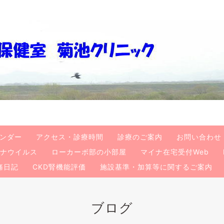
ンダー
アクセス・診療時間
診療のご案内
お問い合わせ
ナウイルス
ローカーボ部の小部屋
マイナ在宅受付Web
痛日記
CKD腎機能評価
施設基準・加算等に関するご案内
ブログ