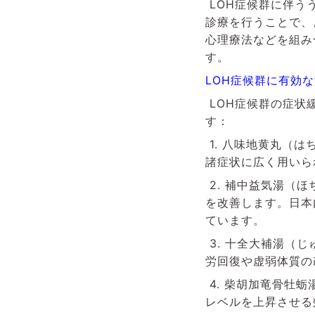
LOH症候群に伴う
診療を行うことで、
心理療法などを組み
す。
LOH症候群に有効
LOH症候群の症状
す：
1.
八味地黄丸（は
諸症状に広く用いら
2.
補中益気湯（ほ
を改善します。日本
ています。
3.
十全大補湯（じ
労回復や虚弱体質の
4.
柴胡加竜骨牡蛎
レベルを上昇させる