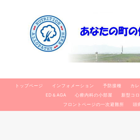
トップページ
インフォメーション
予防接種
カレ
ED＆AGA
心療内科の小部屋
新型コロ
フロントページの一次避難所
頭