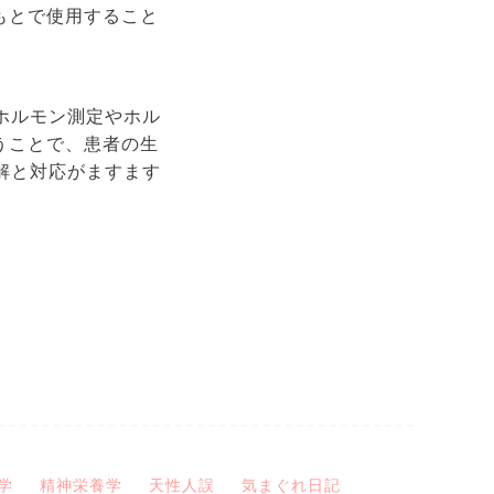
もとで使用すること
ホルモン測定やホル
うことで、患者の生
解と対応がますます
学
精神栄養学
天性人誤
気まぐれ日記