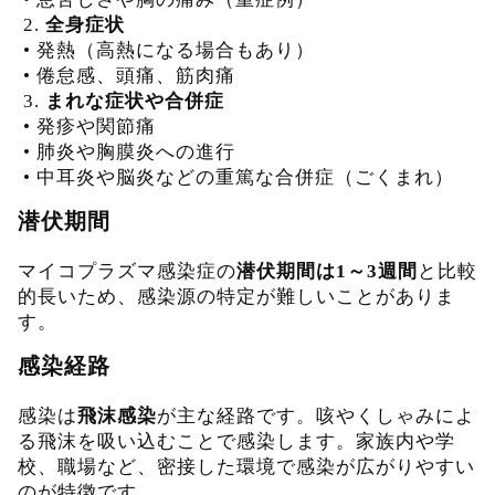
2.
全身症状
•
発熱（高熱になる場合もあり）
•
倦怠感、頭痛、筋肉痛
3.
まれな症状や合併症
•
発疹や関節痛
•
肺炎や胸膜炎への進行
•
中耳炎や脳炎などの重篤な合併症（ごくまれ）
潜伏期間
マイコプラズマ感染症の
潜伏期間は1～3週間
と比較
的長いため、感染源の特定が難しいことがありま
す。
感染経路
感染は
飛沫感染
が主な経路です。咳やくしゃみによ
る飛沫を吸い込むことで感染します。家族内や学
校、職場など、密接した環境で感染が広がりやすい
のが特徴です。