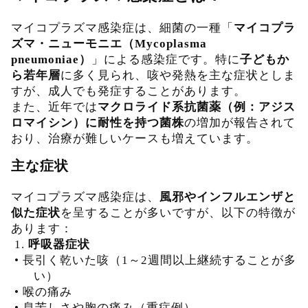
マイコプラズマ感染症は、細菌の一種「
マイコプラ
ズマ・ニューモニエ（Mycoplasma
pneumoniae）
」による感染症です。特に
子どもか
ら若年層
に多く見られ、咳や発熱を主な症状としま
すが、成人でも発症することがあります。
また、近年では
マクロライド系抗菌薬（例：アジス
ロマイシン）に耐性を持つ菌株
の増加が報告されて
おり、治療が難しいケースも増えています。
主な症状
マイコプラズマ感染症は、
風邪やインフルエンザと
似た症状
を呈することが多いですが、以下の特徴が
あります：
1.
呼吸器症状
•
長引く乾いた咳（1～2週間以上継続することが多
い）
•
喉の痛み
•
息苦しさや胸の痛み（重症例）