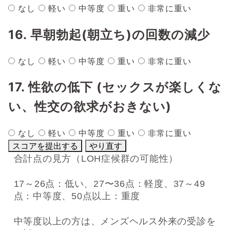
なし
軽い
中等度
重い
非常に重い
16. 早朝勃起(朝立ち)の回数の減少
なし
軽い
中等度
重い
非常に重い
17. 性欲の低下 (セックスが楽しくな
い、性交の欲求がおきない)
なし
軽い
中等度
重い
非常に重い
スコアを提出する
やり直す
合計点の見方（LOH症候群の可能性）
17～26点：低い、27〜36点：軽度、37～49
点：中等度、50点以上：重度
中等度以上の方は、メンズヘルス外来の受診を