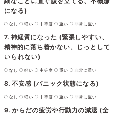
細なことに直ぐ腹を立てる、不機嫌
になる)
なし
軽い
中等度
重い
非常に重い
7. 神経質になった (緊張しやすい、
精神的に落ち着かない、じっとして
いられない)
なし
軽い
中等度
重い
非常に重い
8. 不安感 (パニック状態になる)
なし
軽い
中等度
重い
非常に重い
9. からだの疲労や行動力の減退 (全