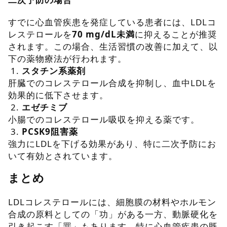
すでに心血管疾患を発症している患者には、LDLコ
レステロールを
70 mg/dL未満
に抑えることが推奨
されます。この場合、生活習慣の改善に加えて、以
下の薬物療法が行われます。
1.
スタチン系薬剤
肝臓でのコレステロール合成を抑制し、血中LDLを
効果的に低下させます。
2.
エゼチミブ
小腸でのコレステロール吸収を抑える薬です。
3.
PCSK9阻害薬
強力にLDLを下げる効果があり、特に二次予防にお
いて有効とされています。
まとめ
LDLコレステロールには、細胞膜の材料やホルモン
合成の原料としての「功」がある一方、動脈硬化を
引き起こす「罪」もあります。特に心血管疾患の既