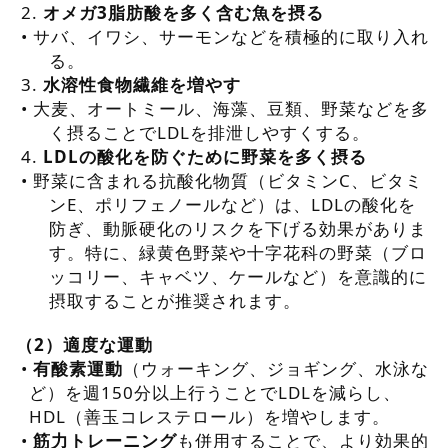
2.
オメガ3脂肪酸を多く含む魚を摂る
•
サバ、イワシ、サーモンなどを積極的に取り入れ
る。
3.
水溶性食物繊維を増やす
•
大麦、オートミール、海藻、豆類、野菜などを多
く摂ることでLDLを排泄しやすくする。
4.
LDLの酸化を防ぐために野菜を多く摂る
•
野菜に含まれる抗酸化物質（ビタミンC、ビタミ
ンE、ポリフェノールなど）は、LDLの酸化を
防ぎ、動脈硬化のリスクを下げる効果がありま
す。特に、緑黄色野菜や十字花科の野菜（ブロ
ッコリー、キャベツ、ケールなど）を意識的に
摂取することが推奨されます。
（2）適度な運動
•
有酸素運動
（ウォーキング、ジョギング、水泳な
ど）を週150分以上行うことでLDLを減らし、
HDL（善玉コレステロール）を増やします。
•
筋力トレーニング
も併用することで、より効果的